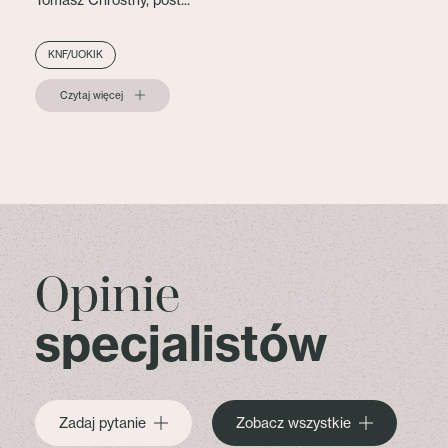
Tomasz Chróstny, post...
KNF/UOKIK
Czytaj więcej
Opinie
specjalistów
Zadaj pytanie
Zobacz wszystkie