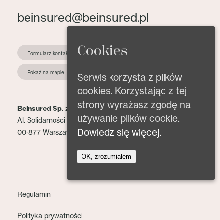
beinsured@beinsured.pl
Cookies
Formularz kontaktowy
Pokaż na mapie
Serwis korzysta z plików
cookies. Korzystając z tej
strony wyrażasz zgodę na
BeInsured Sp. z o.o.
używanie plików cookie.
Al. Solidarności 153 lok. 2
Dowiedz się więcej.
00-877 Warszawa
OK, zrozumiałem
Regulamin
Polityka prywatności