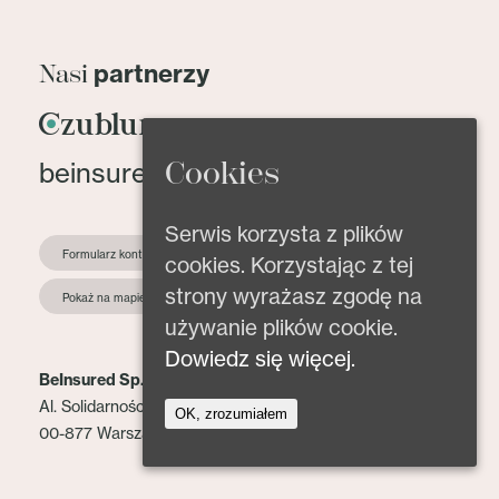
partnerzy
Nasi
Cookies
beinsured@beinsured.pl
Serwis korzysta z plików
Formularz kontaktowy
cookies. Korzystając z tej
strony wyrażasz zgodę na
Pokaż na mapie
używanie plików cookie.
Dowiedz się więcej.
BeInsured Sp. z o.o.
Al. Solidarności 153 lok. 2
OK, zrozumiałem
00-877 Warszawa