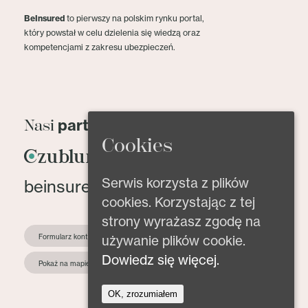
BeInsured
to pierwszy na polskim rynku portal,
który powstał w celu dzielenia się wiedzą oraz
kompetencjami z zakresu ubezpieczeń.
partnerzy
Nasi
Cookies
Serwis korzysta z plików
beinsured@beinsured.pl
cookies. Korzystając z tej
strony wyrażasz zgodę na
używanie plików cookie.
Formularz kontaktowy
Dowiedz się więcej.
Pokaż na mapie
OK, zrozumiałem