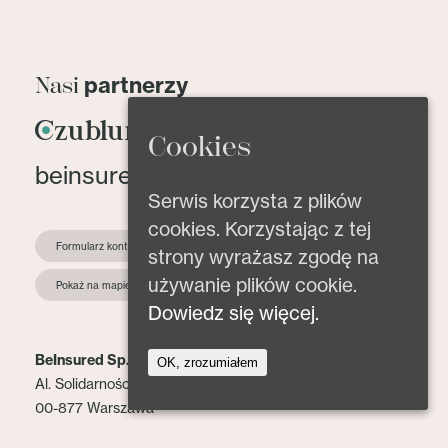
partnerzy
Nasi
Cookies
beinsured@beinsured.pl
Serwis korzysta z plików
cookies. Korzystając z tej
Formularz kontaktowy
strony wyrażasz zgodę na
używanie plików cookie.
Pokaż na mapie
Dowiedz się więcej.
BeInsured Sp. z o.o.
OK, zrozumiałem
Al. Solidarności 153 lok. 2
00-877 Warszawa