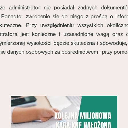
że administrator nie posiadał żadnych dokument
onadto zwrócenie się do niego z prośbą o informa
uteczne. Przy uwzględnieniu wszystkich okoliczn
nistratora jest konieczne i uzasadnione wagą ora
ierzonej wysokości będzie skuteczna i spowoduje, ż
zanie danych osobowych za pośrednictwem i przy pomo