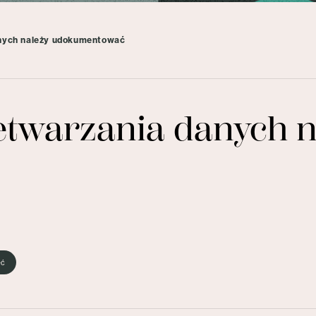
anych należy udokumentować
etwarzania danych n
eć