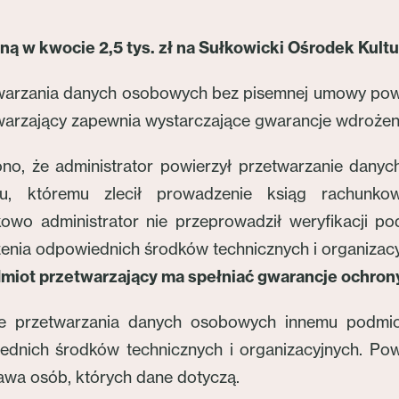
ą w kwocie 2,5 tys. zł na Sułkowicki Ośrodek Kultu
twarzania danych osobowych bez pisemnej umowy powi
twarzający zapewnia wystarczające gwarancje wdroże
ono, że administrator powierzył przetwarzanie dan
mu, któremu zlecił prowadzenie ksiąg rachunkow
wo administrator nie przeprowadził weryfikacji po
enia odpowiednich środków technicznych i organizac
miot przetwarzający ma spełniać gwarancje ochrony
nie przetwarzania danych osobowych innemu podmi
dnich środków technicznych i organizacyjnych. Pow
awa osób, których dane dotyczą.