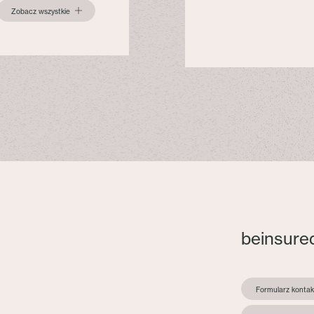
Zobacz wszystkie
beinsure
Formularz konta