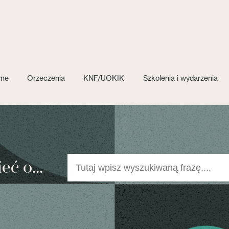
wne
Orzeczenia
KNF/UOKIK
Szkolenia i wydarzenia
ć o...