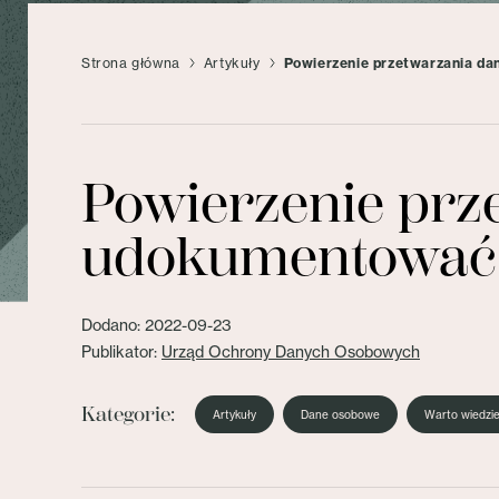
Strona główna
Artykuły
Powierzenie przetwarzania d
Powierzenie prz
udokumentować
Dodano: 2022-09-23
Publikator:
Urząd Ochrony Danych Osobowych
Kategorie:
Artykuły
Dane osobowe
Warto wiedzi