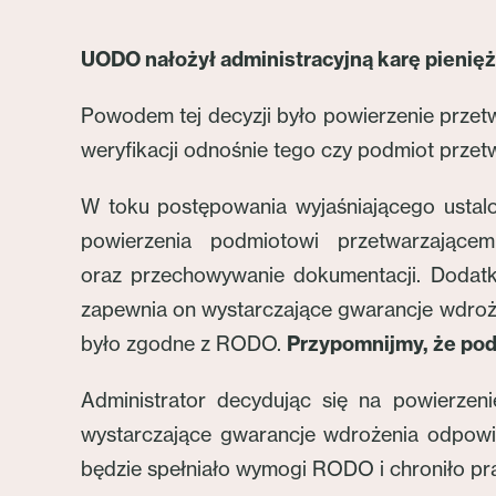
UODO nałożył administracyjną karę pieniężn
Powodem tej decyzji było powierzenie prze
weryfikacji odnośnie tego czy podmiot prze
W toku postępowania wyjaśniającego ustal
powierzenia podmiotowi przetwarzające
oraz przechowywanie dokumentacji. Dodatko
zapewnia on wystarczające gwarancje wdroż
było zgodne z RODO.
Przypomnijmy, że pod
Administrator decydując się na powierze
wystarczające gwarancje wdrożenia odpowie
będzie spełniało wymogi RODO i chroniło pr