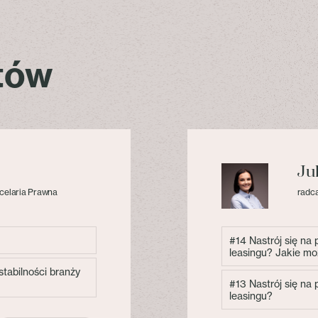
stów
Ju
celaria Prawna
radca
#14 Nastrój się na
leasingu? Jakie mo
tabilności branży
#13 Nastrój się na
leasingu?