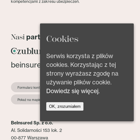
kompetencjami z zakresu ubezpieczeń.
partnerzy
Nasi
Cookies
Serwis korzysta z plików
beinsured@beinsured.pl
cookies. Korzystając z tej
strony wyrażasz zgodę na
używanie plików cookie.
Formularz kontaktowy
Dowiedz się więcej.
Pokaż na mapie
OK, zrozumiałem
BeInsured Sp. z o.o.
Al. Solidarności 153 lok. 2
00-877 Warszawa