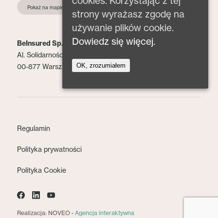
cookies. Korzystając z tej
Pokaż na mapie
strony wyrażasz zgodę na
używanie plików cookie.
Dowiedz się więcej.
BeInsured Sp. z o.o.
Al. Solidarności 153 lok. 2
OK, zrozumiałem
00-877 Warszawa
Regulamin
Polityka prywatności
Polityka Cookie
Realizacja: NOVEO -
Agencja interaktywna