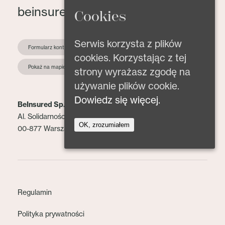
beinsured@beinsured.pl
Cookies
Serwis korzysta z plików
Formularz kontaktowy
cookies. Korzystając z tej
Pokaż na mapie
strony wyrażasz zgodę na
używanie plików cookie.
Dowiedz się więcej.
BeInsured Sp. z o.o.
Al. Solidarności 153 lok. 2
OK, zrozumiałem
00-877 Warszawa
Regulamin
Polityka prywatności