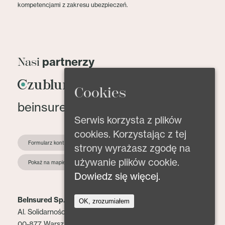
kompetencjami z zakresu ubezpieczeń.
partnerzy
Nasi
Cookies
beinsured@beinsured.pl
Serwis korzysta z plików
cookies. Korzystając z tej
Formularz kontaktowy
strony wyrażasz zgodę na
używanie plików cookie.
Pokaż na mapie
Dowiedz się więcej.
BeInsured Sp. z o.o.
OK, zrozumiałem
Al. Solidarności 153 lok. 2
00-877 Warszawa