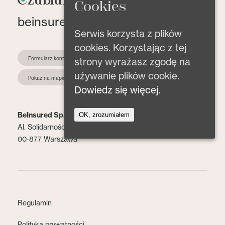
Cookies
beinsured@beinsured.pl
Serwis korzysta z plików
cookies. Korzystając z tej
Formularz kontaktowy
strony wyrażasz zgodę na
używanie plików cookie.
Pokaż na mapie
Dowiedz się więcej.
BeInsured Sp. z o.o.
OK, zrozumiałem
Al. Solidarności 153 lok. 2
00-877 Warszawa
Regulamin
Polityka prywatności