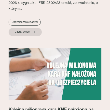
2026 r., sygn. akt I FSK 2302/23 orzekł, że zwolnienie, o
którym...
Ubezpieczenia inaczej
Czytaj więcej
Kolejna milionowa kara KNF nałożona na