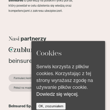
BeInsured
to pierwszy na polskim rynku portal,
który powstał w celu dzielenia się wiedzą oraz
kompetencjami z zakresu ubezpieczeń.
partnerzy
Nasi
Cookies
beinsured@beinsured.pl
Serwis korzysta z plików
cookies. Korzystając z tej
Formularz kontaktowy
strony wyrażasz zgodę na
używanie plików cookie.
Pokaż na mapie
Dowiedz się więcej.
BeInsured Sp. z o.o.
OK, zrozumiałem