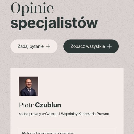
Opinie
specjalistów
Zadaj pytanie
Zobacz wszystkie
Czublun
Piotr
radca prawny w Czublun i Wspólnicy Kancelaria Prawna
Polscy kierowcy za granicą