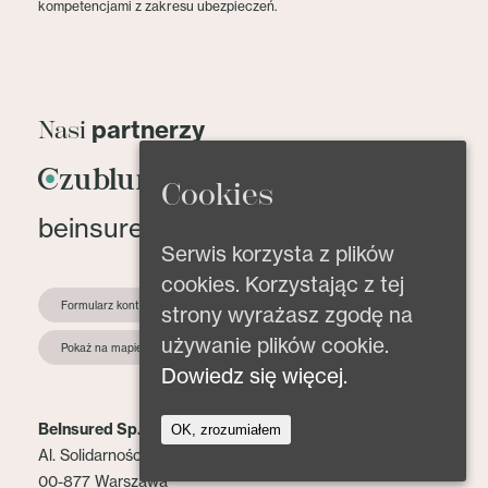
kompetencjami z zakresu ubezpieczeń.
partnerzy
Nasi
Cookies
beinsured@beinsured.pl
Serwis korzysta z plików
cookies. Korzystając z tej
Formularz kontaktowy
strony wyrażasz zgodę na
używanie plików cookie.
Pokaż na mapie
Dowiedz się więcej.
BeInsured Sp. z o.o.
OK, zrozumiałem
Al. Solidarności 153 lok. 2
00-877 Warszawa