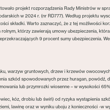
towało projekt rozporządzenia Rady Ministrów w spra
podarskich w 2024 r. (nr RD777). Według projektu wy
ci składki. Warto zaznaczyć, że z tej możliwości kor
rolnym, którzy zawierają umowy ubezpieczenia, która 
nieprzekraczających 9 procent sumy ubezpieczenia. W
epaku, warzyw gruntowych, drzew i krzewów owocowych
enia szkód spowodowanych przez huragan, powódź, des
ezimowania lub przymrozki wiosenne – w wysokości 65%
i, owiec, kóz, drobiu lub świń) od ryzyka wystąpienia
 ziemi, lawinę oraz w wyniku uboju z konieczności -w w