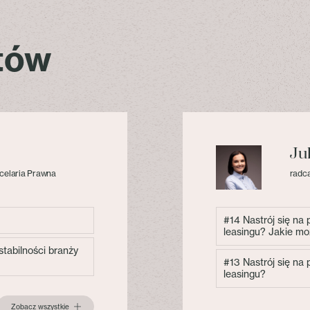
stów
Ju
celaria Prawna
radca
#14 Nastrój się na
leasingu? Jakie mo
tabilności branży
#13 Nastrój się na
leasingu?
Zobacz wszystkie