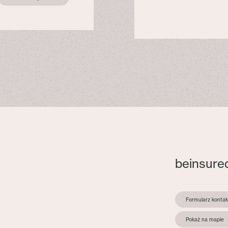
beinsure
Formularz konta
Pokaż na mapie