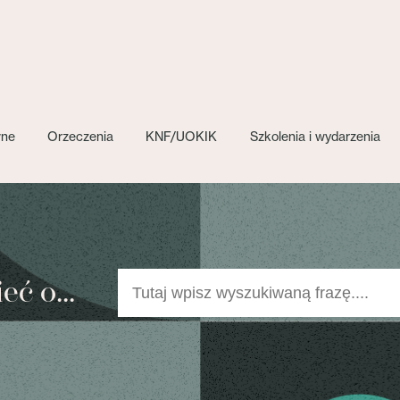
wne
Orzeczenia
KNF/UOKIK
Szkolenia i wydarzenia
ć o...