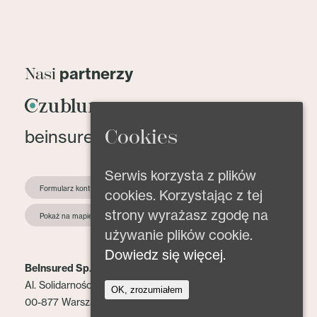
partnerzy
Nasi
Cookies
beinsured@beinsured.pl
Serwis korzysta z plików
Formularz kontaktowy
cookies. Korzystając z tej
strony wyrażasz zgodę na
Pokaż na mapie
używanie plików cookie.
Dowiedz się więcej.
BeInsured Sp. z o.o.
Al. Solidarności 153 lok. 2
OK, zrozumiałem
00-877 Warszawa