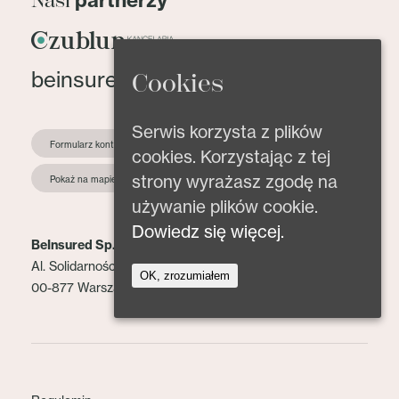
partnerzy
Nasi
beinsured@beinsured.pl
Cookies
Serwis korzysta z plików
Formularz kontaktowy
cookies. Korzystając z tej
strony wyrażasz zgodę na
Pokaż na mapie
używanie plików cookie.
Dowiedz się więcej.
BeInsured Sp. z o.o.
Al. Solidarności 153 lok. 2
OK, zrozumiałem
00-877 Warszawa