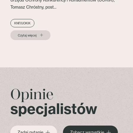
Tomasz Chróstny, post...
KNF/UOKIK
Czytaj więcej
Opinie
specjalistów
Zadaj pytanie
Zobacz wszystkie