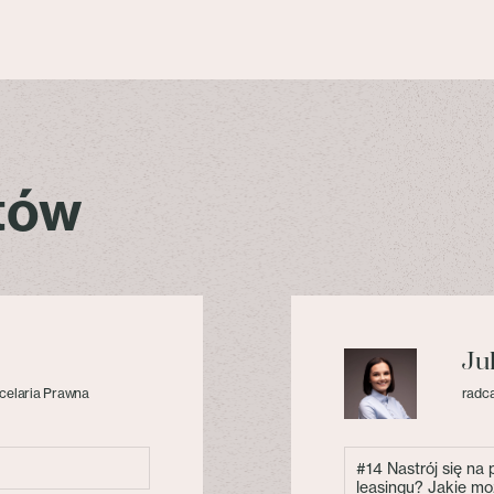
stów
Ju
celaria Prawna
radca
#14 Nastrój się na
leasingu? Jakie mo