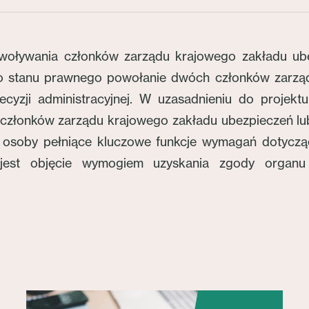
woływania członków zarządu krajowego zakładu ubez
go stanu prawnego powołanie dwóch członków zarzą
cyzji administracyjnej. W uzasadnieniu do projek
złonków zarządu krajowego zakładu ubezpieczeń lub
z osoby pełniące kluczowe funkcje wymagań dotyczący
 jest objęcie wymogiem uzyskania zgody organu