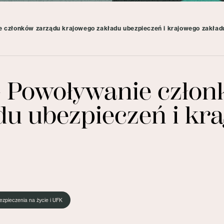
złonków zarządu krajowego zakładu ubezpieczeń i krajowego zakładu
Powoływanie człon
du ubezpieczeń i kr
ezpieczenia na życie i UFK