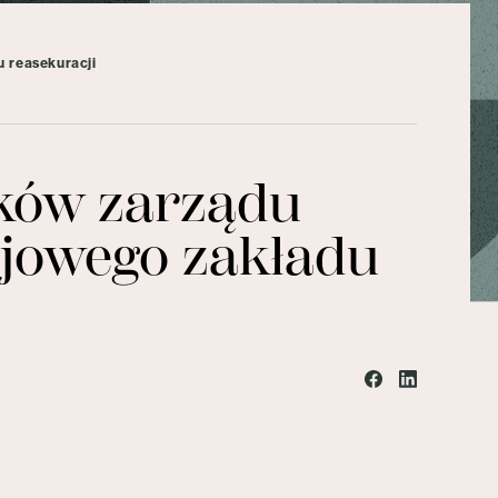
 reasekuracji
ków zarządu
ajowego zakładu