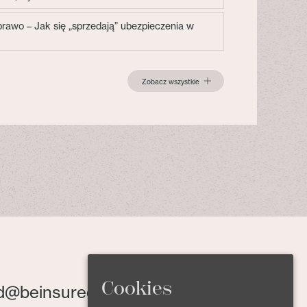
 prawo – Jak się „sprzedają” ubezpieczenia w
Zobacz wszystkie
Cookies
d@beinsured.pl