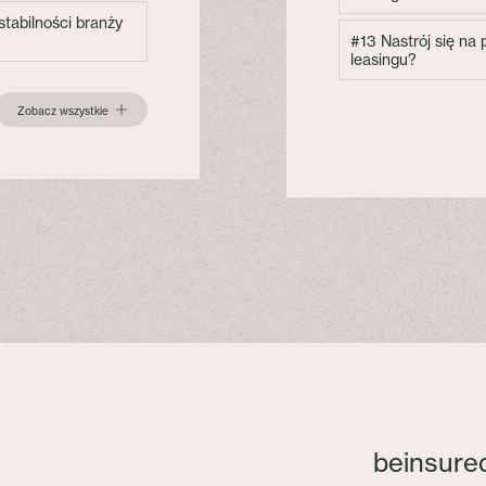
tabilności branży
#13 Nastrój się na
leasingu?
Zobacz wszystkie
beinsure