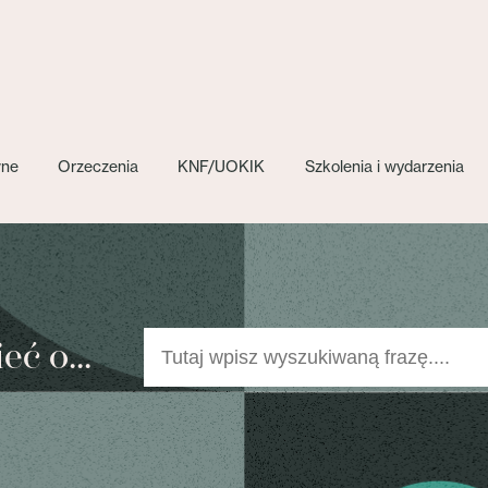
wne
Orzeczenia
KNF/UOKIK
Szkolenia i wydarzenia
ć o...