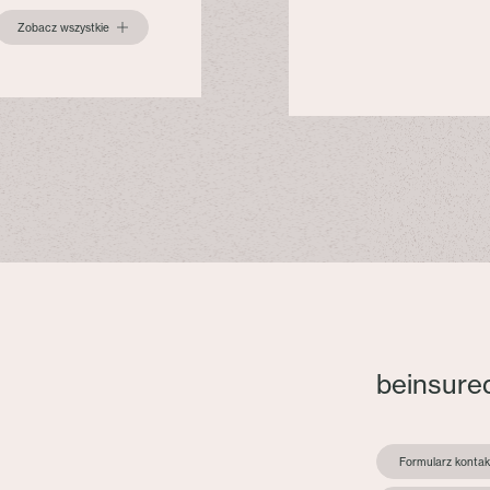
Zobacz wszystkie
beinsure
Formularz konta