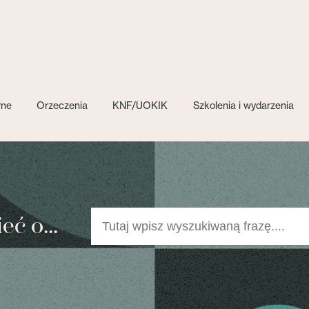
wne
Orzeczenia
KNF/UOKIK
Szkolenia i wydarzenia
ć o...