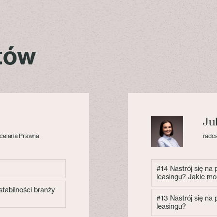
stów
Ju
celaria Prawna
radca
#14 Nastrój się na
leasingu? Jakie mo
tabilności branży
#13 Nastrój się na
leasingu?