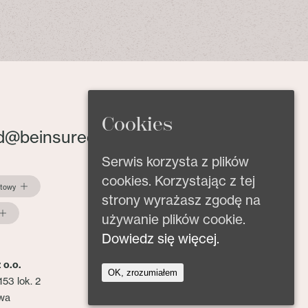
Cookies
d@beinsured.pl
Serwis korzysta z plików
cookies. Korzystając z tej
ktowy
strony wyrażasz zgodę na
używanie plików cookie.
Dowiedz się więcej.
 o.o.
OK, zrozumiałem
153 lok. 2
wa