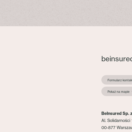
beinsure
Formularz konta
Pokaż na mapie
BeInsured Sp. z
Al. Solidarności 
00-877 Warsza