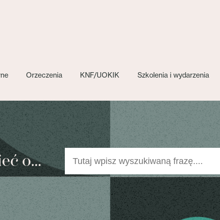
wne
Orzeczenia
KNF/UOKIK
Szkolenia i wydarzenia
ć o...