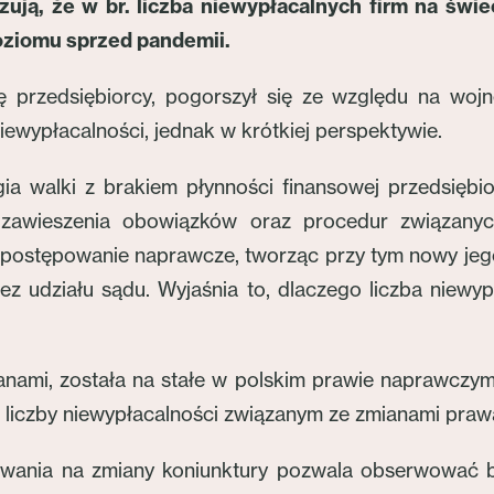
zują, że w br. liczba niewypłacalnych firm na świe
poziomu sprzed pandemii.
ę przedsiębiorcy, pogorszył się ze względu na wo
wypłacalności, jednak w krótkiej perspektywie.
gia walki z brakiem płynności finansowej przedsiębi
zawieszenia obowiązków oraz procedur związanych
postępowanie naprawcze, tworząc przy tym nowy jego
z udziału sądu. Wyjaśnia to, dlaczego liczba niewyp
nami, została na stałe w polskim prawie naprawczym.
liczby niewypłacalności związanym ze zmianami prawa,
wania na zmiany koniunktury pozwala obserwować bi