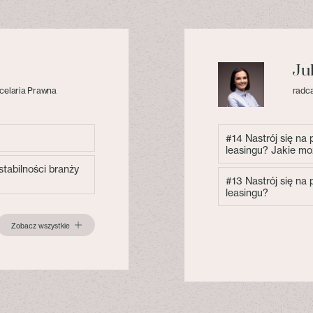
Ju
celaria Prawna
radca
#14 Nastrój się na
leasingu? Jakie mo
tabilności branży
#13 Nastrój się na
leasingu?
Zobacz wszystkie