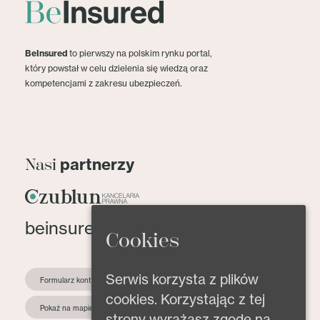
BeInsured
to pierwszy na polskim rynku portal,
który powstał w celu dzielenia się wiedzą oraz
kompetencjami z zakresu ubezpieczeń.
partnerzy
Nasi
beinsured@beinsured.pl
Cookies
Serwis korzysta z plików
Formularz kontaktowy
cookies. Korzystając z tej
Pokaż na mapie
strony wyrażasz zgodę na