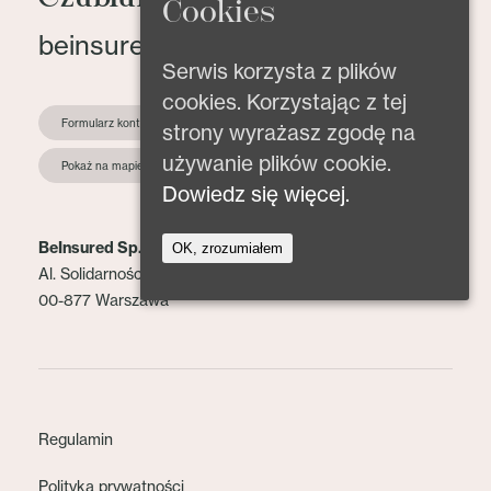
Cookies
beinsured@beinsured.pl
Serwis korzysta z plików
cookies. Korzystając z tej
Formularz kontaktowy
strony wyrażasz zgodę na
używanie plików cookie.
Pokaż na mapie
Dowiedz się więcej.
BeInsured Sp. z o.o.
OK, zrozumiałem
Al. Solidarności 153 lok. 2
00-877 Warszawa
Regulamin
Polityka prywatności