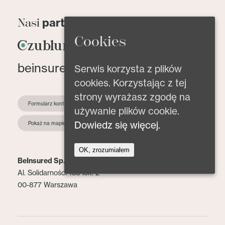
partnerzy
Nasi
Cookies
beinsured@beinsured.pl
Serwis korzysta z plików
cookies. Korzystając z tej
strony wyrażasz zgodę na
Formularz kontaktowy
używanie plików cookie.
Dowiedz się więcej.
Pokaż na mapie
OK, zrozumiałem
BeInsured Sp. z o.o.
Al. Solidarności 153 lok. 2
00-877 Warszawa