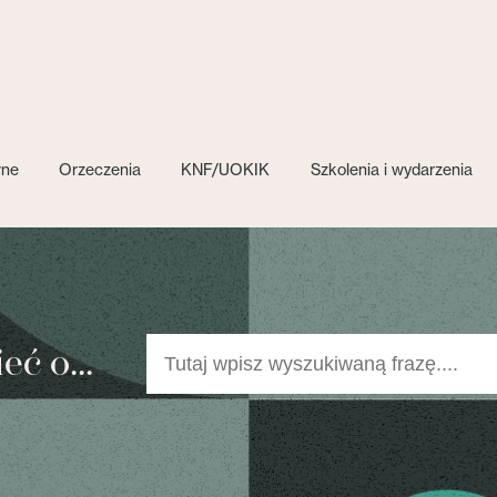
wne
Orzeczenia
KNF/UOKIK
Szkolenia i wydarzenia
ć o...