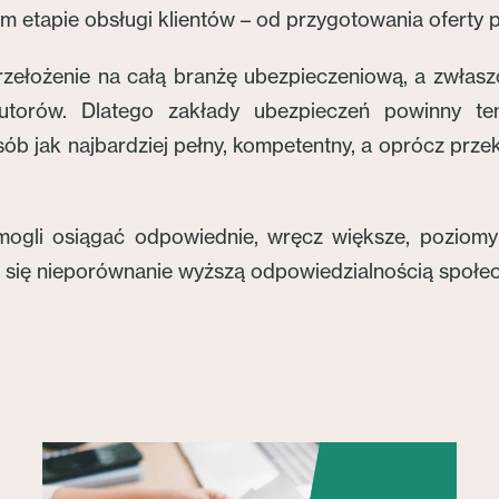
m etapie obsługi klientów – od przygotowania oferty
zełożenie na całą branżę ubezpieczeniową, a zwłaszcz
utorów. Dlatego zakłady ubezpieczeń powinny te
ób jak najbardziej pełny, kompetentny, a oprócz prze
ogli osią­gać odpowiednie, wręcz większe, poziomy
ąc się nieporównanie wyższą odpowiedzialnością społec