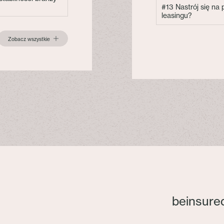
#13 Nastrój się na
leasingu?
Zobacz wszystkie
beinsure