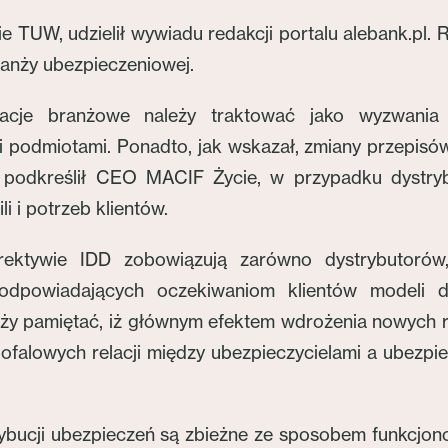
e TUW, udzielił wywiadu redakcji portalu alebank.pl.
ranży ubezpieczeniowej.
acje branżowe należy traktować jako wyzwania
 podmiotami. Ponadto, jak wskazał, zmiany przepisó
 podkreślił CEO MACIF Życie, w przypadku dystry
i i potrzeb klientów.
ktywie IDD zo­bowiązują zarówno dystrybutorów,
odpowiadających oczekiwaniom klientów modeli dy
eży pamię­tać, iż głównym efektem wdrożenia nowych re
ugofalowych relacji między ubezpieczycielami a ubezp
rybucji ubezpieczeń są zbieżne ze sposobem funkcjo