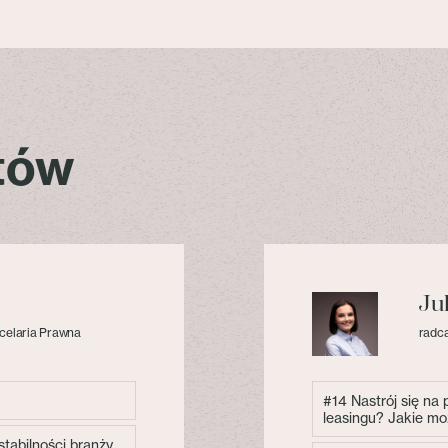
stów
Ju
celaria Prawna
radca
#14 Nastrój się na
leasingu? Jakie mo
tabilności branży