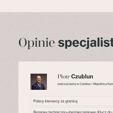
specjali
Opinie
Czublun
Piotr
radca prawny w Czublun i Wspólnicy Kan
Polscy kierowcy za granicą
Rezerwy techniczno-ubezpieczeniowe: Klucz do s