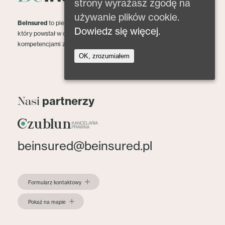
strony wyrażasz zgodę na
używanie plików cookie.
BeInsured
to pierwszy na polskim rynku portal,
Dowiedz się więcej.
który powstał w celu dzielenia się wiedzą oraz
kompetencjami z zakresu ubezpieczeń.
OK, zrozumiałem
partnerzy
Nasi
beinsured@beinsured.pl
Formularz kontaktowy
Pokaż na mapie