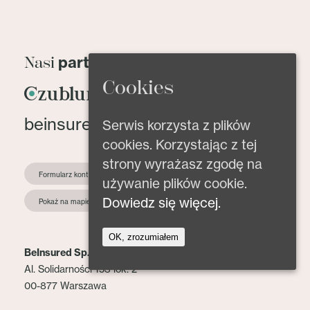
partnerzy
Nasi
Cookies
beinsured@beinsured.pl
Serwis korzysta z plików
cookies. Korzystając z tej
strony wyrażasz zgodę na
Formularz kontaktowy
używanie plików cookie.
Dowiedz się więcej.
Pokaż na mapie
OK, zrozumiałem
BeInsured Sp. z o.o.
Al. Solidarności 153 lok. 2
00-877 Warszawa