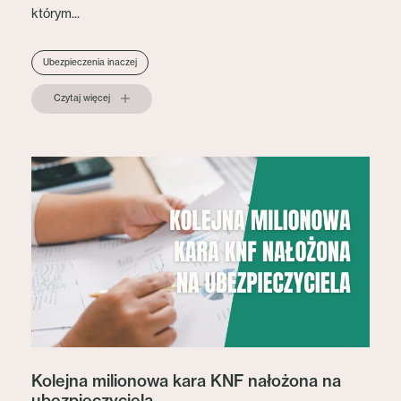
którym...
Ubezpieczenia inaczej
Czytaj więcej
Kolejna milionowa kara KNF nałożona na
ubezpieczyciela