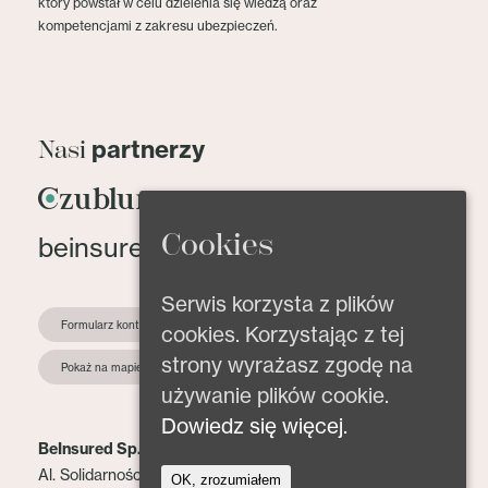
który powstał w celu dzielenia się wiedzą oraz
kompetencjami z zakresu ubezpieczeń.
partnerzy
Nasi
Cookies
beinsured@beinsured.pl
Serwis korzysta z plików
Formularz kontaktowy
cookies. Korzystając z tej
strony wyrażasz zgodę na
Pokaż na mapie
używanie plików cookie.
Dowiedz się więcej.
BeInsured Sp. z o.o.
Al. Solidarności 153 lok. 2
OK, zrozumiałem