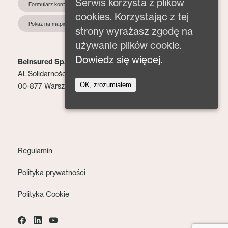
Serwis korzysta z plików
Formularz kontaktowy
cookies. Korzystając z tej
Pokaż na mapie
strony wyrażasz zgodę na
używanie plików cookie.
Dowiedz się więcej.
BeInsured Sp. z o.o.
Al. Solidarności 153 lok. 2
OK, zrozumiałem
00-877 Warszawa
Regulamin
Polityka prywatności
Polityka Cookie