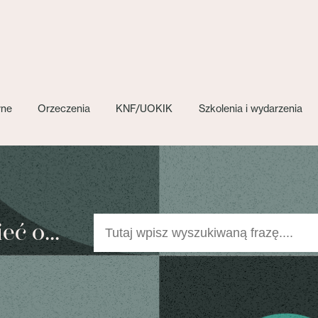
wne
Orzeczenia
KNF/UOKIK
Szkolenia i wydarzenia
ć o...