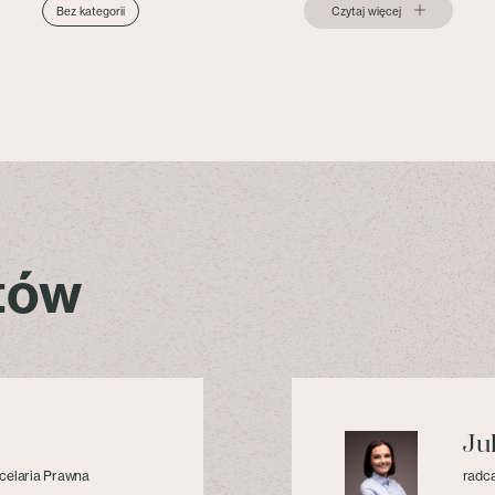
Czytaj więcej
Bez kategorii
stów
Ju
celaria Prawna
radca