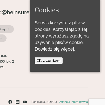
Cookies
d@beinsured.pl
Serwis korzysta z plików
cookies. Korzystając z tej
ktowy
strony wyrażasz zgodę na
używanie plików cookie.
Dowiedz się więcej.
 o.o.
OK, zrozumiałem
153 lok. 2
wa
Realizacja: NOVEO -
Agencja interaktywna