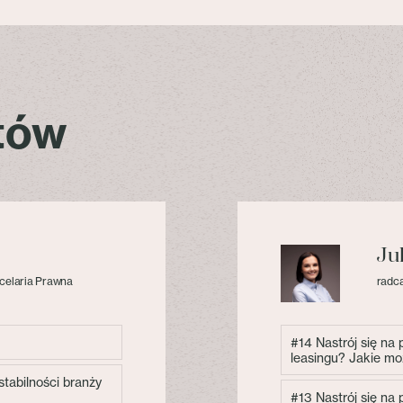
stów
Ju
celaria Prawna
radca
#14 Nastrój się na
leasingu? Jakie mo
tabilności branży
#13 Nastrój się na