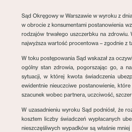
Sąd Okręgowy w Warszawie w wyroku z dnia 1
w obrocie z konsumentami postanowienia wzo
rodzajów trwałego uszczerbku na zdrowiu. 
najwyższa wartość procentowa – zgodnie z tab
W toku postępowania Sąd wskazał za oczywis
ogólny stan zdrowia, pogorszając go, a n
sytuacji, w której kwota świadczenia ubez
ewidentnie nieuczciwe postanowienie, któr
szacunek wobec partnera, uczciwość, szczeroś
W uzasadnieniu wyroku Sąd podniósł, że ro
kosztem liczby świadczeń wypłacanych ubez
nieszczęśliwych wypadków są właśnie mniej p