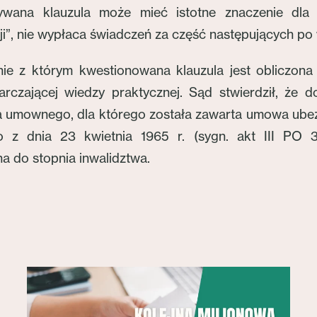
rywana klauzula może mieć istotne znaczenie d
cji”, nie wypłaca świadczeń za część następujących p
ie z którym kwestionowana klauzula jest obliczo
arczającej wiedzy praktycznej. Sąd stwierdził, że 
 umownego, dla którego została zawarta umowa ubezpi
o z dnia 23 kwietnia 1965 r. (sygn. akt III PO 
 do stopnia inwalidztwa.