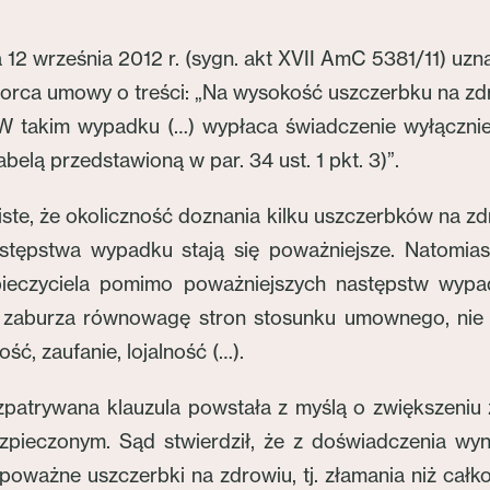
2 września 2012 r. (sygn. akt XVII AmC 5381/11) uzna
rca umowy o treści: „Na wysokość uszczerbku na zdro
W takim wypadku (…) wypłaca świadczenie wyłącznie 
elą przedstawioną w par. 34 ust. 1 pkt. 3)”.
te, że okoliczność doznania kilku uszczerbków na z
astępstwa wypadku stają się poważniejsze. Natomia
pieczyciela pomimo poważniejszych następstw wypa
e zaburza równowagę stron stosunku umownego, nie po
ć, zaufanie, lojalność (…).
zpatrywana klauzula powstała z myślą o zwiększeni
pieczonym. Sąd stwierdził, że z doświadczenia wyni
oważne uszczerbki na zdrowiu, tj. złamania niż całkow