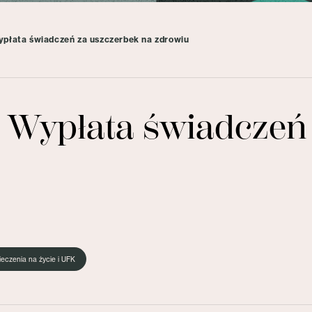
ypłata świadczeń za uszczerbek na zdrowiu
4 Wypłata świadczeń
eczenia na życie i UFK