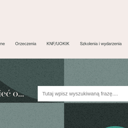
wne
Orzeczenia
KNF/UOKIK
Szkolenia i wydarzenia
ć o...