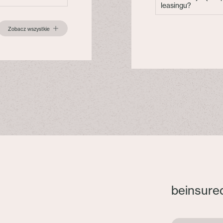
leasingu?
Zobacz wszystkie
beinsure