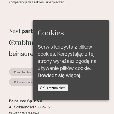
kompetencjami z zakresu ubezpieczeń.
partnerzy
Nasi
Cookies
Serwis korzysta z plików
beinsured@beinsured.pl
cookies. Korzystając z tej
strony wyrażasz zgodę na
używanie plików cookie.
Formularz kontaktowy
Dowiedz się więcej.
Pokaż na mapie
OK, zrozumiałem
BeInsured Sp. z o.o.
Al. Solidarności 153 lok. 2
00-877 Warszawa