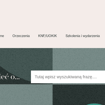
wne
Orzeczenia
KNF/UOKIK
Szkolenia i wydarzenia
ć o...