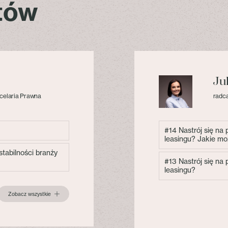
stów
Ju
celaria Prawna
radca
#14 Nastrój się na
leasingu? Jakie mo
tabilności branży
#13 Nastrój się na
leasingu?
Zobacz wszystkie