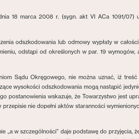
ia 18 marca 2008 r. (sygn. akt VI ACa 1091/07) u
szenia odszkodowania lub odmowy wypłaty w całości
ieniu, odstąpi od określonych w par. 19 wymogów, a 
leniom Sądu Okręgowego, nie można uznać, iż treś
tyczące wysokości odszkodowania mogą nastąpić jedyn
go postanowienia wskazuje, że Towarzystwo jest u
 przepisie nie dopełni aktów staranności wymienionych
nie „a w szczególności” daje podstawę do przyjęcia,