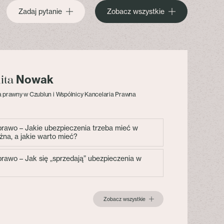
Zadaj pytanie
Zobacz wszystkie
Nowak
lita
 prawny w Czublun i Wspólnicy Kancelaria Prawna
 prawo – Jakie ubezpieczenia trzeba mieć w
żna, a jakie warto mieć?
 prawo – Jak się „sprzedają” ubezpieczenia w
Zobacz wszystkie