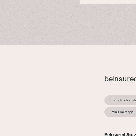
beinsure
Formularz konta
Pokaż na mapie
BeInsured Sp. z