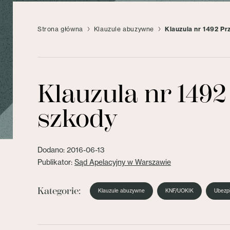
Strona główna
Klauzule abuzywne
Klauzula nr 1492 Pr
Klauzula nr 1492
szkody
Dodano: 2016-06-13
Publikator:
Sąd Apelacyjny w Warszawie
Kategorie:
Klauzule abuzywne
KNF/UOKIK
Ubezp