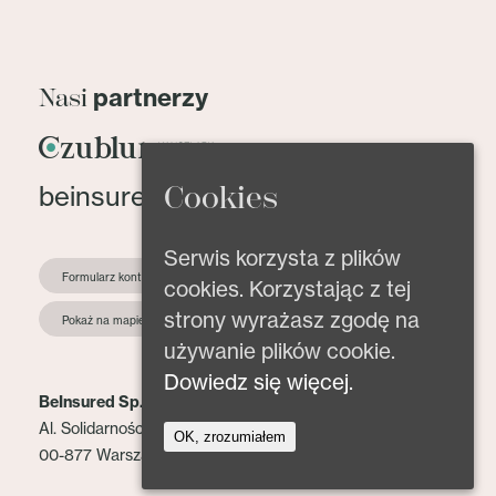
partnerzy
Nasi
Cookies
beinsured@beinsured.pl
Serwis korzysta z plików
Formularz kontaktowy
cookies. Korzystając z tej
strony wyrażasz zgodę na
Pokaż na mapie
używanie plików cookie.
Dowiedz się więcej.
BeInsured Sp. z o.o.
Al. Solidarności 153 lok. 2
OK, zrozumiałem
00-877 Warszawa