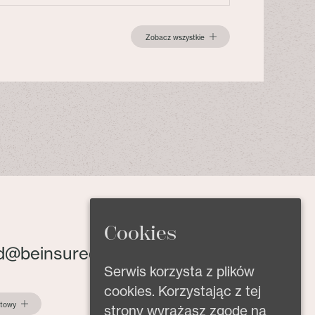
Zobacz wszystkie
Cookies
d@beinsured.pl
Serwis korzysta z plików
cookies. Korzystając z tej
ktowy
strony wyrażasz zgodę na