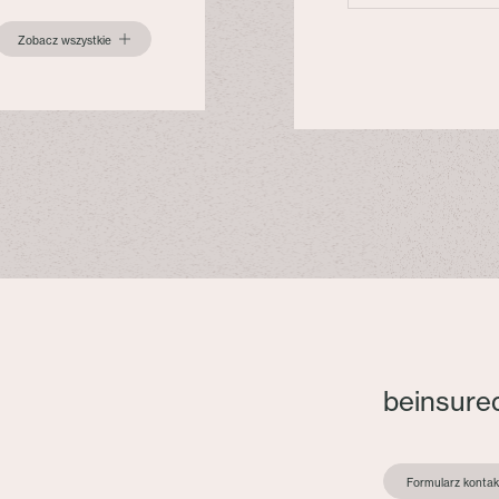
Zobacz wszystkie
beinsure
Formularz konta