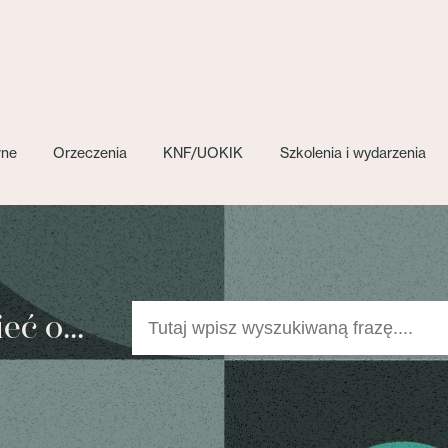
wne
Orzeczenia
KNF/UOKIK
Szkolenia i wydarzenia
ć o...