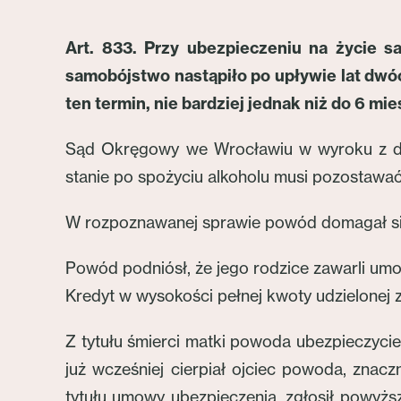
Art. 833
. Przy ubezpieczeniu na życie s
samobójstwo nastąpiło po upływie lat dw
ten termin, nie bardziej jednak niż do 6 mie
Sąd Okręgowy we Wrocławiu w wyroku z dnia
stanie po spożyciu alkoholu musi pozostaw
W rozpoznawanej sprawie powód domagał się
Powód podniósł, że jego rodzice zawarli umo
Kredyt w wysokości pełnej kwoty udzielonej
Z tytułu śmierci matki powoda ubezpieczyciel
już wcześniej cierpiał ojciec powoda, znac
tytułu umowy ubezpieczenia, zgłosił powyż