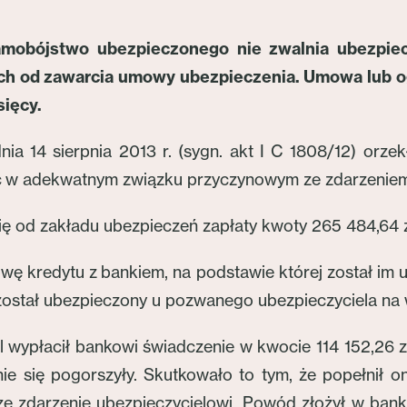
amobójstwo ubezpieczonego nie zwalnia ubezpiec
óch od zawarcia umowy ubezpieczenia. Umowa lub o
sięcy.
 14 sierpnia 2013 r. (sygn. akt I C 1808/12) orze
ać w adekwatnym związku przyczynowym ze zdarzeniem 
 od zakładu ubezpieczeń zapłaty kwoty 265 484,64 z
wę kredytu z bankiem, na podstawie której został im
 został ubezpieczony u pozwanego ubezpieczyciela na
 wypłacił bankowi świadczenie w kwocie 114 152,26 zł
znie się pogorszyły. Skutkowało to tym, że popełni
sze zdarzenie ubezpieczycielowi. Powód złożył w ban