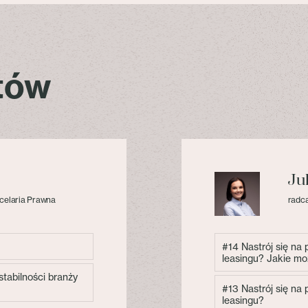
stów
Ju
celaria Prawna
radca
#14 Nastrój się na
leasingu? Jakie mo
tabilności branży
#13 Nastrój się na
leasingu?