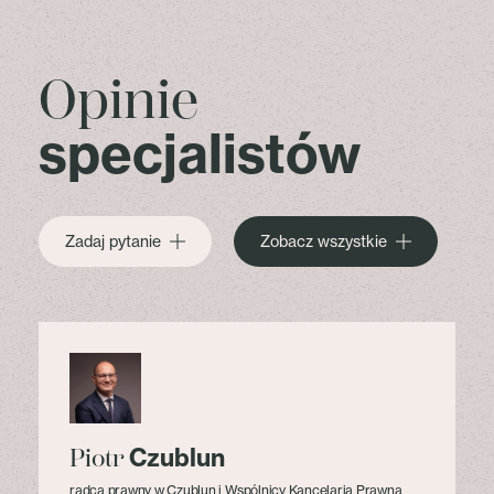
Opinie
specjalistów
Zadaj pytanie
Zobacz wszystkie
Czublun
Piotr
radca prawny w Czublun i Wspólnicy Kancelaria Prawna