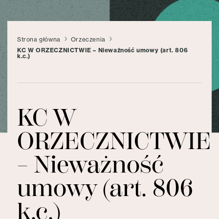
Strona główna
Orzeczenia
KC W ORZECZNICTWIE – Nieważność umowy (art. 806
k.c.)
KC W
ORZECZNICTWIE
– Nieważność
umowy (art. 806
k.c.)