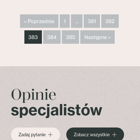
« Poprzednie
1
…
381
382
383
384
385
Następne »
Opinie
specjalistów
Zadaj pytanie
Zobacz wszystkie