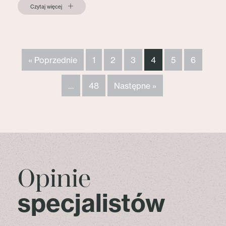
Czytaj więcej
« Poprzednie
1
2
3
4
5
6
…
48
Następne »
Opinie
specjalistów