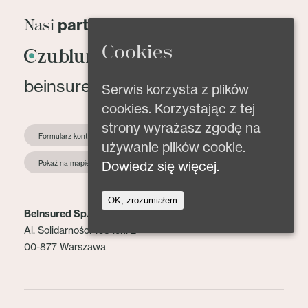
partnerzy
Nasi
Cookies
beinsured@beinsured.pl
Serwis korzysta z plików
cookies. Korzystając z tej
strony wyrażasz zgodę na
Formularz kontaktowy
używanie plików cookie.
Dowiedz się więcej.
Pokaż na mapie
OK, zrozumiałem
BeInsured Sp. z o.o.
Al. Solidarności 153 lok. 2
00-877 Warszawa