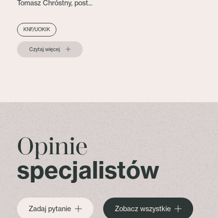
Tomasz Chróstny, post...
KNF/UOKIK
Czytaj więcej
Opinie
specjalistów
Zadaj pytanie
Zobacz wszystkie