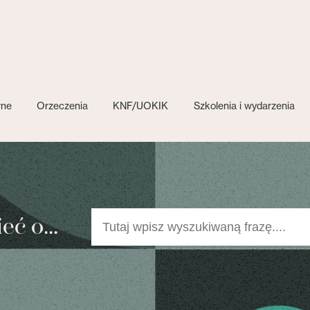
wne
Orzeczenia
KNF/UOKIK
Szkolenia i wydarzenia
ć o...