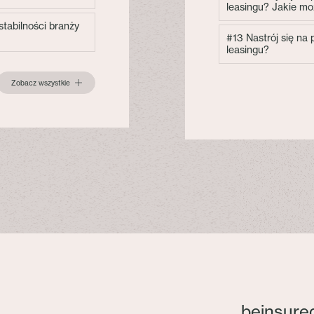
leasingu? Jakie mo
tabilności branży
#13 Nastrój się na
leasingu?
Zobacz wszystkie
beinsure