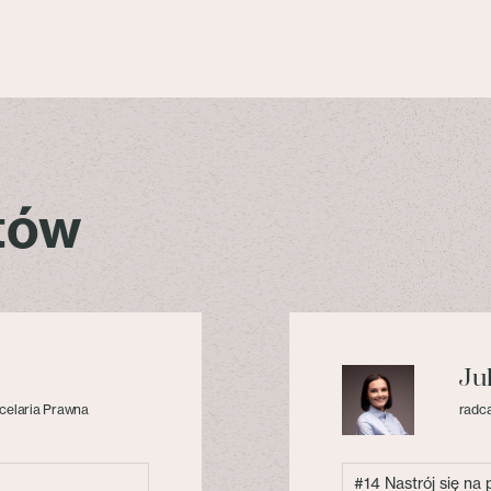
stów
Ju
celaria Prawna
radca
#14 Nastrój się na