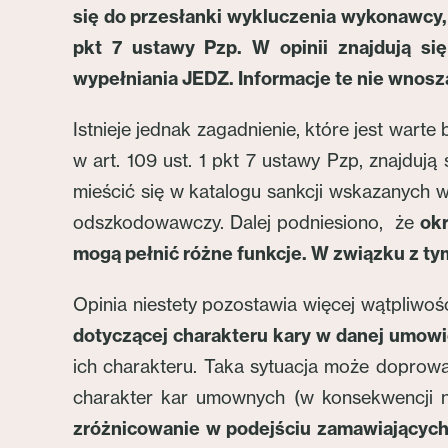
się do przesłanki wykluczenia wykonawcy, 
pkt 7 ustawy Pzp. W opinii znajdują s
wypełniania JEDZ. Informacje te nie wnosz
Istnieje jednak zagadnienie, które jest war
w art. 109 ust. 1 pkt 7 ustawy Pzp, znajdu
mieścić się w katalogu sankcji wskazanych w 
odszkodowawczy. Dalej podniesiono, że
ok
mogą pełnić różne funkcje. W związku z t
Opinia niestety pozostawia więcej wątpliwośc
dotyczącej charakteru kary w danej umow
ich charakteru. Taka sytuacja może doprow
charakter kar umownych (w konsekwencji np
zróżnicowanie w podejściu zamawiającyc