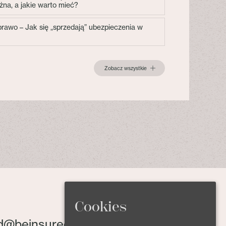
żna, a jakie warto mieć?
 prawo – Jak się „sprzedają” ubezpieczenia w
Zobacz wszystkie
Cookies
d@beinsured.pl