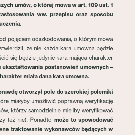
zych umów, o której mowa w art. 109 ust. 1
zastosowania ww. przepisu oraz sposobu
uczenia.
że pod pojęciem odszkodowania, o którym mowa
stwierdził, że nie każda kara umowna będzie
ścić się będzie jedynie kara mająca charakter
u ukształtowania postanowień umownych –
charakter miała dana kara umowna.
rawdę otworzył pole do szerokiej polemiki
które miałyby umożliwić poprawną weryfikację
w, którzy samodzielnie mieliby weryfikować
zy też nie). Ponadto
może to spowodować
równe traktowanie wykonawców będących w