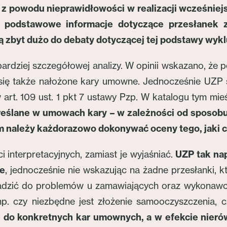
z powodu nieprawidłowości w realizacji wcześniejs
ię podstawowe informacje dotyczące przesłanek 
ą zbyt dużo do debaty dotyczącej tej podstawy wykl
te bardziej szczegółowej analizy. W opinii wskazano, 
ją się także nałożone kary umowne. Jednocześnie UZP 
art. 109 ust. 1 pkt 7 ustawy Pzp. W katalogu tym mie
reślane w umowach kary – w zależności od sposob
ym należy każdorazowo dokonywać oceny tego, jaki 
i interpretacyjnych, zamiast je wyjaśniać.
UZP tak nap
ie
, jednocześnie nie wskazując na żadne przesłanki, 
adzić do problemów u zamawiających oraz wykonawcó
. czy niezbędne jest złożenie samooczyszczenia, c
h do konkretnych kar umownych, a w efekcie nie