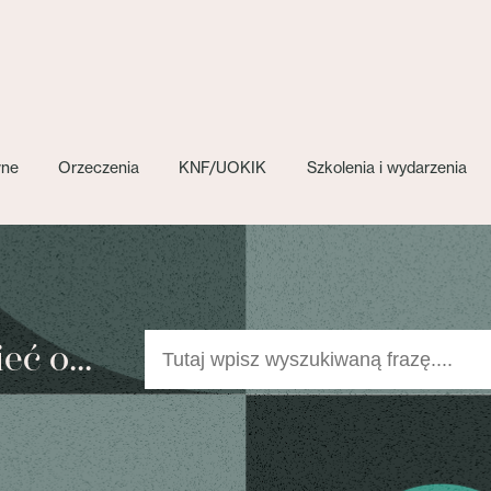
wne
Orzeczenia
KNF/UOKIK
Szkolenia i wydarzenia
ć o...