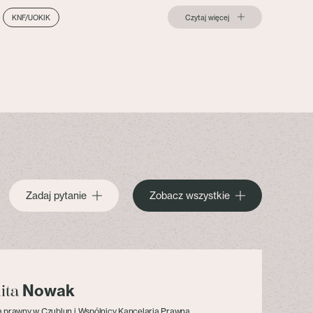
Czytaj więcej
KNF/UOKIK
Zadaj pytanie
Zobacz wszystkie
Nowak
lita
 prawny w Czublun i Wspólnicy Kancelaria Prawna