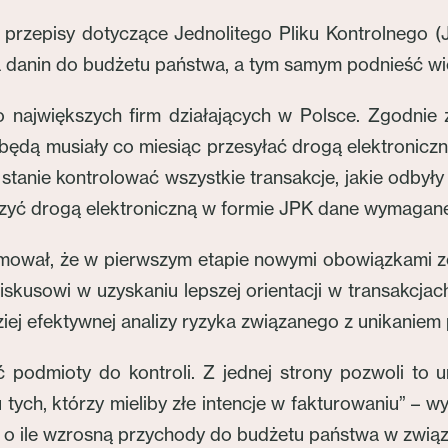
 przepisy dotyczące Jednolitego Pliku Kontrolnego 
a danin do budżetu państwa, a tym samym podnieść w
 największych firm działających w Polsce. Zgodnie 
będą musiały co miesiąc przesyłać drogą elektronic
stanie kontrolować wszystkie transakcje, jakie odbyły
czyć drogą elektroniczną w formie JPK dane wymagane
mował, że w pierwszym etapie nowymi obowiązkami zost
iskusowi w uzyskaniu lepszej orientacji w transakcjac
iej efektywnej analizy ryzyka związanego z unikanie
 podmioty do kontroli. Z jednej strony pozwoli to 
ych, którzy mieliby złe intencje w fakturowaniu” – wy
eć, o ile wzrosną przychody do budżetu państwa w zw