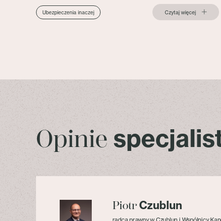
Czytaj więcej
Ubezpieczenia inaczej
specjali
Opinie
Czublun
Piotr
radca prawny w Czublun i Wspólnicy Kan