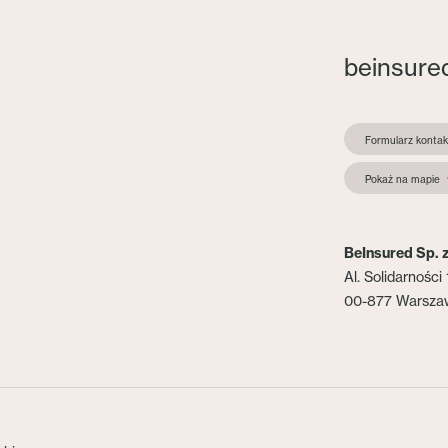
beinsure
Formularz konta
Pokaż na mapie
BeInsured Sp. z
Al. Solidarności 
00-877 Warsza