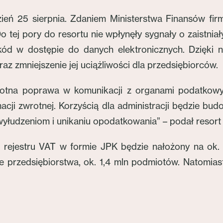
ień 25 sierpnia. Zdaniem Ministerstwa Finansów fi
ej pory do resortu nie wpłynęły sygnały o zaistniały
zkód w dostępie do danych elektronicznych. Dzięki
az zmniejszenie jej uciążliwości dla przedsiębiorców.
stotna poprawa w komunikacji z organami podatkowy
macji zwrotnej. Korzyścią dla administracji będzie b
wyłudzeniom i unikaniu opodatkowania” – podał resort
 rejestru VAT w formie JPK będzie nałożony na ok. 1
e przedsiębiorstwa, ok. 1,4 mln podmiotów. Natomiast