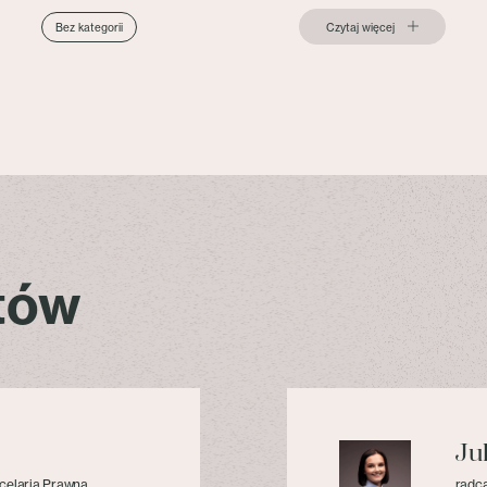
Czytaj więcej
Bez kategorii
stów
Ju
celaria Prawna
radca