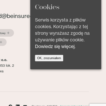
Cookies
d@beinsured.pl
Serwis korzysta z plików
cookies. Korzystając z tej
strony wyrażasz zgodę na
ktowy
używanie plików cookie.
Dowiedz się więcej.
OK, zrozumiałem
 o.o.
153 lok. 2
wa