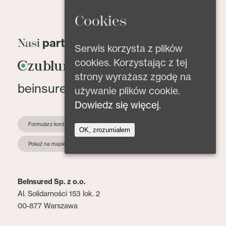
Cookies
partnerzy
Nasi
Serwis korzysta z plików
cookies. Korzystając z tej
strony wyrażasz zgodę na
beinsured@beinsured.pl
używanie plików cookie.
Dowiedz się więcej.
Formularz kontaktowy
OK, zrozumiałem
Pokaż na mapie
BeInsured Sp. z o.o.
Al. Solidarności 153 lok. 2
00-877 Warszawa