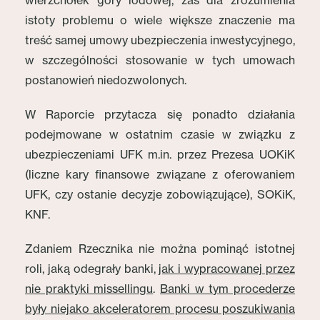
wierzchołek góry lodowej, zaś dla zrozumienia
istoty problemu o wiele większe znaczenie ma
treść samej umowy ubezpieczenia inwestycyjnego,
w szczególności stosowanie w tych umowach
postanowień niedozwolonych.
W Raporcie przytacza się ponadto działania
podejmowane w ostatnim czasie w związku z
ubezpieczeniami UFK m.in. przez Prezesa UOKiK
(liczne kary finansowe związane z oferowaniem
UFK, czy ostanie decyzje zobowiązujące), SOKiK,
KNF.
Zdaniem Rzecznika nie można pominąć istotnej
roli, jaką odegrały banki,
jak i wypracowanej przez
nie praktyki missellingu
.
Banki w tym procederze
były niejako akceleratorem procesu poszukiwania