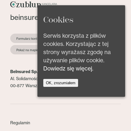
beinsured@beinsured.pl
Cookies
Serwis korzysta z plików
Formularz kontaktowy
cookies. Korzystając z tej
Pokaż na mapie
strony wyrażasz zgodę na
używanie plików cookie.
Dowiedz się więcej.
BeInsured Sp. z o.o.
Al. Solidarności 153 lok. 2
OK, zrozumiałem
00-877 Warszawa
Regulamin