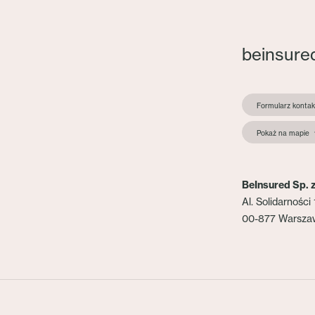
beinsure
Formularz konta
Pokaż na mapie
BeInsured Sp. z
Al. Solidarności 
00-877 Warsza