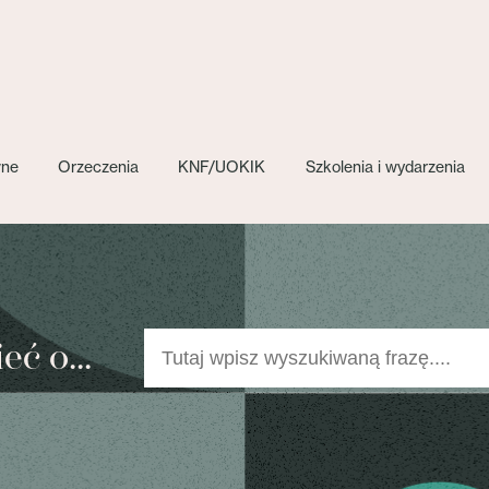
wne
Orzeczenia
KNF/UOKIK
Szkolenia i wydarzenia
ć o...