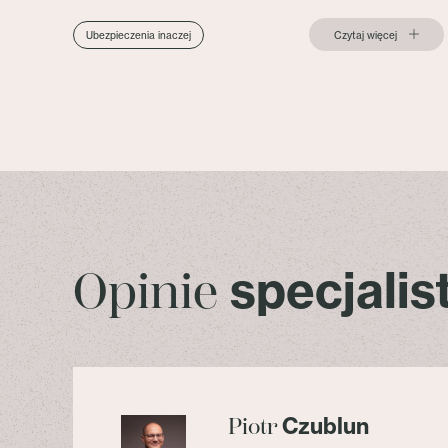
Czytaj więcej
Ubezpieczenia inaczej
specjali
Opinie
Czublun
Piotr