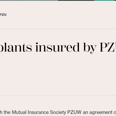
 PZU
plants insured by P
h the Mutual Insurance Society PZUW an agreement on