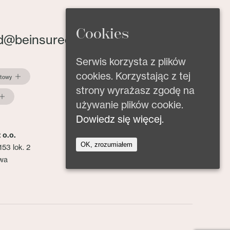
Cookies
d@beinsured.pl
Serwis korzysta z plików
cookies. Korzystając z tej
ktowy
strony wyrażasz zgodę na
używanie plików cookie.
Dowiedz się więcej.
 o.o.
OK, zrozumiałem
153 lok. 2
wa