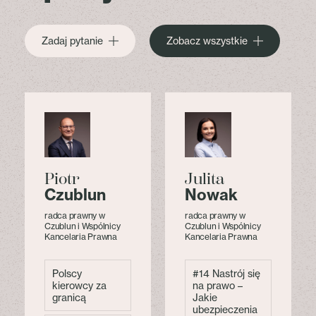
Zadaj pytanie
Zobacz wszystkie
Piotr
Julita
a
Czublun
Nowak
radca prawny w
radca prawny w
Czublun i Wspólnicy
Czublun i Wspólnicy
Kancelaria Prawna
Kancelaria Prawna
Polscy
#14 Nastrój się
kierowcy za
na prawo –
granicą
Jakie
ubezpieczenia