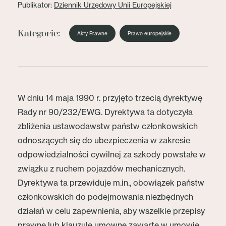
Publikator:
Dziennik Urzędowy Unii Europejskiej
Kategorie:
Akty Prawne
Prawo europejskie
W dniu 14 maja 1990 r. przyjęto trzecią dyrektywę
Rady nr 90/232/EWG. Dyrektywa ta dotyczyła
zbliżenia ustawodawstw państw członkowskich
odnoszących się do ubezpieczenia w zakresie
odpowiedzialności cywilnej za szkody powstałe w
związku z ruchem pojazdów mechanicznych.
Dyrektywa ta przewiduje m.in., obowiązek państw
członkowskich do podejmowania niezbędnych
działań w celu zapewnienia, aby wszelkie przepisy
prawne lub klauzule umowne zawarte w umowie