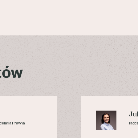
stów
Ju
celaria Prawna
radca