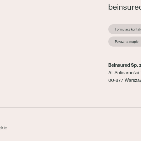
beinsure
Formularz konta
Pokaż na mapie
BeInsured Sp. z
Al. Solidarności 
00-877 Warsza
okie