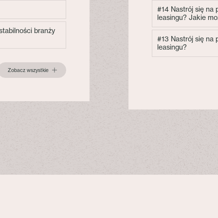
#14 Nastrój się na
leasingu? Jakie mo
tabilności branży
#13 Nastrój się na
leasingu?
Zobacz wszystkie