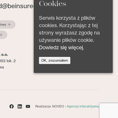
Cookies
d@beinsured.pl
Serwis korzysta z plików
cookies. Korzystając z tej
ktowy
strony wyrażasz zgodę na
używanie plików cookie.
Dowiedz się więcej.
 o.o.
OK, zrozumiałem
153 lok. 2
wa
Realizacja: NOVEO -
Agencja interaktywna