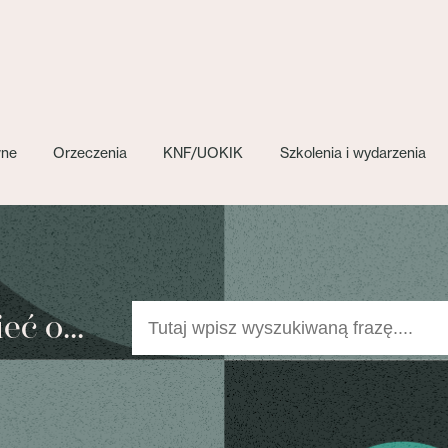
wne
Orzeczenia
KNF/UOKIK
Szkolenia i wydarzenia
ć o...