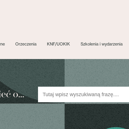
wne
Orzeczenia
KNF/UOKIK
Szkolenia i wydarzenia
ć o...