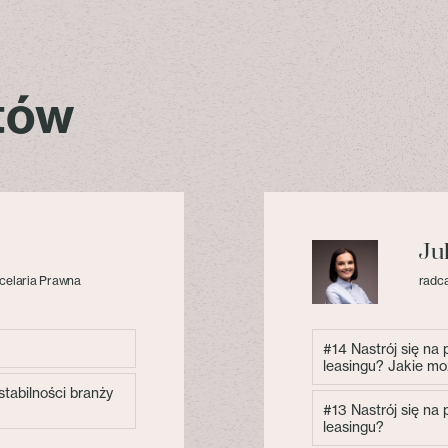
stów
Ju
celaria Prawna
radca
#14 Nastrój się na
leasingu? Jakie mo
tabilności branży
#13 Nastrój się na
leasingu?