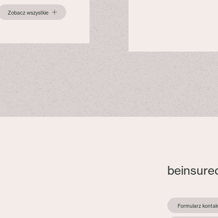
Zobacz wszystkie
beinsure
Formularz konta