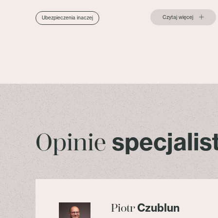
Czytaj więcej
Ubezpieczenia inaczej
specjali
Opinie
Czublun
Piotr