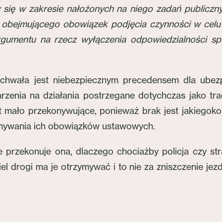
oby się w zakresie nałożonych na niego zadań public
obejmującego obowiązek podjęcia czynności w celu u
rgumentu na rzecz wyłączenia odpowiedzialności 
chwała jest niebezpiecznym precedensem dla ubezpi
rzenia na działania postrzegane dotychczas jako tra
 mało przekonywujące, ponieważ brak jest jakiegok
nywania ich obowiązków ustawowych.
nie przekonuje ona, dlaczego chociażby policja czy 
 drogi ma je otrzymywać i to nie za zniszczenie jezdni