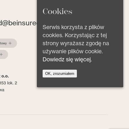
Cookies
d@beinsured.pl
Serwis korzysta z plików
cookies. Korzystając z tej
strony wyrażasz zgodę na
ktowy
używanie plików cookie.
Dowiedz się więcej.
OK, zrozumiałem
 o.o.
153 lok. 2
wa