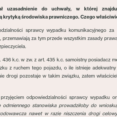
ł uzasadnienie do uchwały, w której znajd
ką krytyką środowiska prawniczego. Czego właściwi
dzialności sprawcy wypadku komunikacyjnego za u
 przemawiają za tym przede wszystkim zasady praw
pieczyciela.
. 436 k.c. w zw. z art. 435 k.c. samoistny posiadac
ku z ruchem tego pojazdu, o ile istnieje adekwatn
 drogi pozostaje w takim związku, zatem właściciel
 przyjęciem odpowiedzialności sprawcy wypadku or
e odmiennego stanowiska prowadziłoby do wniosku, 
odowawcza nawet w razie niszczenia drogi celowy