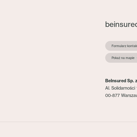
beinsure
Formularz konta
Pokaż na mapie
BeInsured Sp. z
Al. Solidarności 
00-877 Warsza