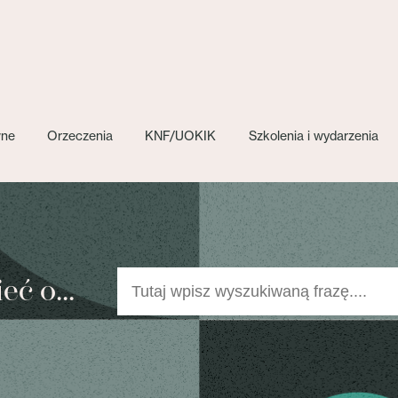
wne
Orzeczenia
KNF/UOKIK
Szkolenia i wydarzenia
ć o...