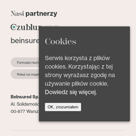
partnerzy
Nasi
beinsured@beinsured.pl
Cookies
Serwis korzysta z plików
Formularz kontaktowy
cookies. Korzystając z tej
strony wyrażasz zgodę na
Pokaż na mapie
używanie plików cookie.
Dowiedz się więcej.
BeInsured Sp. z o.o.
Al. Solidarności 153 lok. 2
OK, zrozumiałem
00-877 Warszawa