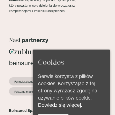
BeInsured
to pierwszy na polskim rynku portal,
który powstał w celu dzielenia się wiedzą oraz
kompetencjami z zakresu ubezpieczeń.
partnerzy
Nasi
Cookies
beinsured@beinsured.pl
Serwis korzysta z plików
Formularz kontaktowy
cookies. Korzystając z tej
strony wyrażasz zgodę na
Pokaż na mapie
używanie plików cookie.
Dowiedz się więcej.
BeInsured Sp. z o.o.