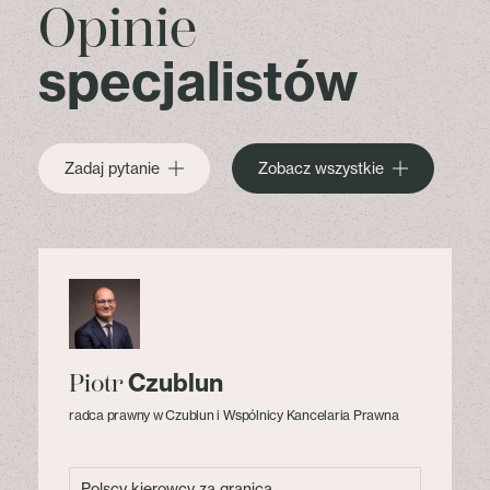
Opinie
specjalistów
Zadaj pytanie
Zobacz wszystkie
Czublun
Piotr
radca prawny w Czublun i Wspólnicy Kancelaria Prawna
Polscy kierowcy za granicą