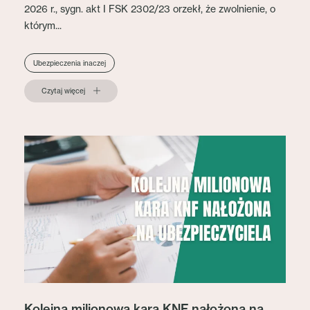
2026 r., sygn. akt I FSK 2302/23 orzekł, że zwolnienie, o
którym...
Ubezpieczenia inaczej
Czytaj więcej
Kolejna milionowa kara KNF nałożona na