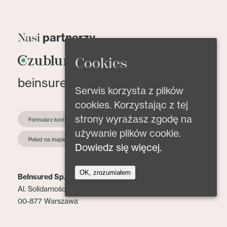
partnerzy
Nasi
Cookies
beinsured@beinsured.pl
Serwis korzysta z plików
cookies. Korzystając z tej
strony wyrażasz zgodę na
Formularz kontaktowy
używanie plików cookie.
Pokaż na mapie
Dowiedz się więcej.
OK, zrozumiałem
BeInsured Sp. z o.o.
Al. Solidarności 153 lok. 2
00-877 Warszawa